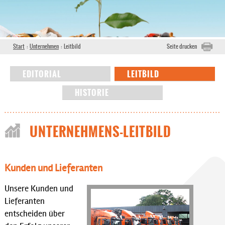
Start
:
Unternehmen
:
Leitbild
Seite drucken
EDITORIAL
LEITBILD
HISTORIE
UNTERNEHMENS-LEITBILD
Kunden und Lieferanten
Unsere Kunden und
Lieferanten
entscheiden über